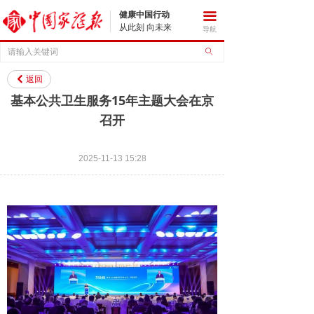
健康中国行动
끀
从此刻 向未来
导航
ꄙ
返回
낒
基本公共卫生服务15年主题大会在京
召开
2025-11-13
15:28