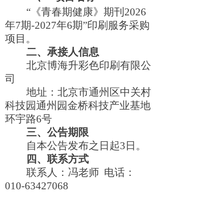
“
《青春期健康》期刊
202
6
年
7
期
-202
7
年
6
期
”
印刷服务采购
项目。
二、承接人信息
北京博海升彩色印刷有限公
司
地址：北京市通州区中关村
科技园通州园金桥科技产业基地
环宇
路
6
号
三、公告期限
自本公告发布之日
起
3
日。
四、联系方式
联系人：冯老
师
电话
：
010-63427068