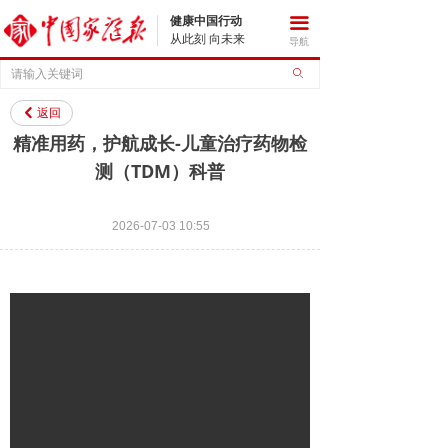
健康中国行动
끀
从此刻 向未来
导航
ꄙ
返回
낒
精准用药，护航成长-儿童治疗药物检
测（TDM）科普
2026-07-03
10:55