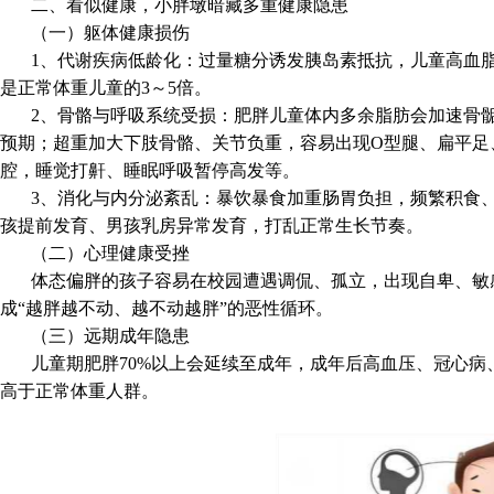
二、看似
健康
，小胖墩暗藏多重健康隐患
（一）躯体健康损伤
1、代谢疾病低龄化：过量糖分诱发胰岛素抵抗，儿童高血
是正常体重儿童的3～5倍。
2、骨骼与呼吸系统受损：
肥胖儿童体内多余脂肪会加速骨
预期；
超重加大下肢骨骼、关节负重，容易出现O型腿、扁平足
腔，睡觉打鼾、睡眠呼吸暂停高发等。
3、消化与内分泌紊乱：暴饮暴食加重肠胃负担，频繁积食
孩提前发育、男孩乳房异常发育，打乱正常生长节奏。
（二）心理健康受挫
体态偏胖的孩子容易在校园遭遇调侃、孤立，出现自卑、敏
成“越胖越不动、越不动越胖”的恶性循环。
（三）远期成年隐患
儿童期肥胖70%以上会延续至成年，成年后高血压、冠心
高于正常体重人群。