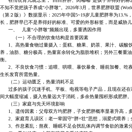
在传统育儿观念里，“白白胖胖、肉嘟嘟”是孩子养得好的
不知不觉把孩子养成“小胖墩”。
2026
年
3
月，
世界肥胖联盟
(Worl
（第２版）》
数据显示：2025年中国5~19
岁儿童
肥胖率为13.
长，肥胖早已不是养得好的标准、可爱的外形标签，而是威胁儿
儿童“小胖墩”频频出现，多重诱因作用
一、
（一）不合理的饮食结构是首要因素
1、高热量食物过量摄入：蛋糕、糖果、奶茶、果汁、碳酸
养，油肪、糖分极高，热量富余转化为脂肪堆积；另外三餐重
衡。
2、不良饮食习惯：追喂、哄喂、暴饮暴食、睡前加餐、吃
生长发育所需热量。
（二）运动匮乏，热量消耗不足
过多的孩子
沉迷手机、平板、电视
等电子产品
，
且现在还在
间大幅度缩减
，摄入热量远大于消耗，多余热量囤积形成肥胖。
（三）家庭与先天环境影响
1、
遗传因素：父母双方均肥胖，子女肥胖概率显著升高，
2、
家庭育儿误区：老一辈固守“胖=壮”思想，溺爱式喂养
3、
作息紊乱：熬夜、睡眠不足会扰乱体内调节食欲的激素