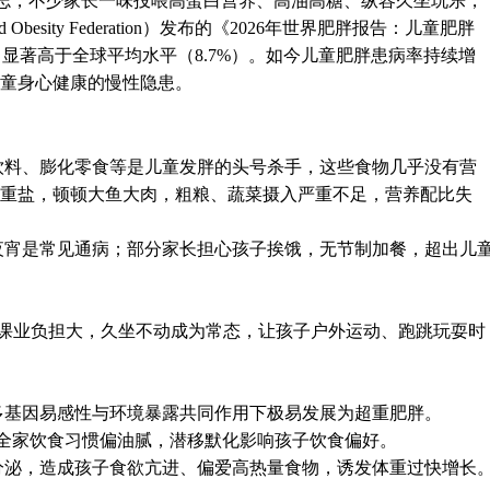
标志，不少家长一味投喂高蛋白营养、高油高糖、纵容久坐玩乐，
d Obesity Federation
）
发布的《
2026
年世界肥胖报告：儿童肥胖
%，显著高于全球平均水平（8.7%）。如今儿童肥胖患病率持续增
童身心健康的慢性隐患。
饮料、膨化零食等是儿童发胖的头号杀手，这些食物几乎没有营
油重盐，顿顿大鱼大肉，粗粮、蔬菜摄入严重不足，营养配比失
夜宵是常见通病；部分家长担心孩子挨饿，无节制加餐，超出儿
课业负担大，
久坐不动成为常态，
让孩子
户外运动、跑跳玩耍
时
多基因易感性与环境暴露共同作用
下
极易发展为超重肥胖。
；全家饮食习惯偏油腻，潜移默化影响孩子饮食偏好。
分泌，造成孩子食欲亢进、偏爱高热量食物，诱发体重过快增长