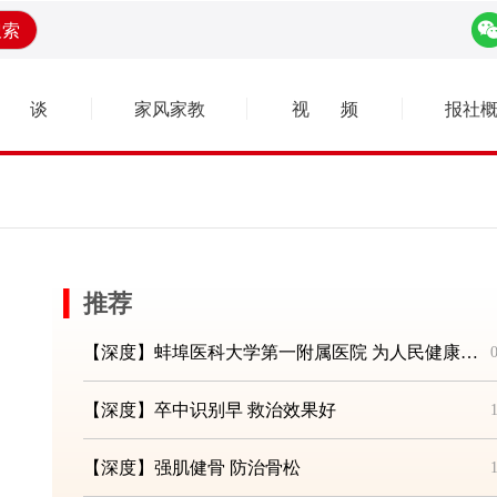
搜索
健 谈
家风家教
视 频
报社
▎
【深度】让中医药走进千家万户
【深度】捐献血液 分享生命
【深度】以妇女健康带动家庭健康
【深度】爱眼日——致敬“光明守护者”
【深度】世界无烟日——共建共享无烟环境
【深度】计生协 齐动员
【深度】健康社区助力健康中国
【深度】签而有约 共享健康
【深度】致敬新时代“最美天使”
【深度】生命教育 “救”在身边
推荐
【深度】科学健身助力老年健康——2023年全国老年健康宣传周
【深度】蚌埠医科大学第一附属医院 为人民健康筑牢坚实防线
【深度】卒中识别早 救治效果好
【深度】强肌健骨 防治骨松