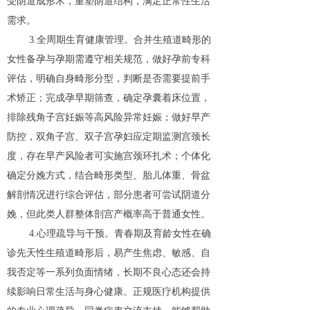
受阴道成形术，重塑阴道结构，满足正常性生活
需求。
3.全周期生育健康管理。合并生殖道畸形的
女性备孕与孕期需遵守相关规范，做好孕前专科
评估，明确自身畸形分型，判断是否需要提前手
术矫正；完成孕早期筛查，确定孕囊着床位置，
排除残角子宫妊娠等高风险异常妊娠；做好早产
防控，双角子宫、双子宫孕妇应定期监测宫颈长
度，存在早产风险者可实施宫颈环扎术；个体化
确定分娩方式，结合畸形类型、胎儿体重、骨盆
解剖情况进行综合评估，部分患者可尝试阴道分
娩，但此类人群整体剖宫产概率高于普通女性。
4.心理疏导与干预。青春期及育龄女性在确
诊先天性生殖道畸形后，易产生焦虑、敏感、自
我否定等一系列负面情绪，长期不良心态还会持
续影响日常生活与身心健康。正规医疗机构提供