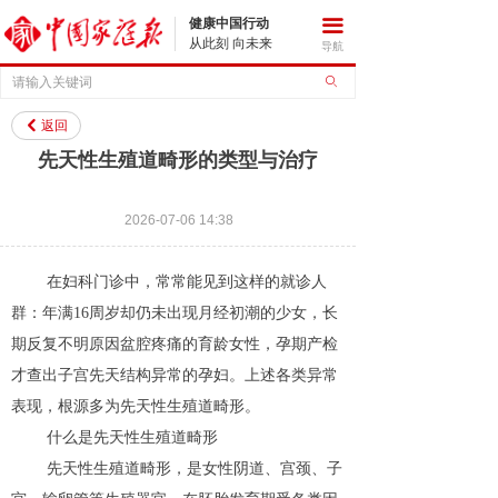
健康中国行动
끀
从此刻 向未来
导航
ꄙ
返回
낒
先天性生殖道畸形的类型与治疗
2026-07-06
14:38
在妇科门诊中，常常能见到这样的就诊人
群：年满16周岁却仍未出现月经初潮的少女，长
期反复不明原因盆腔疼痛的育龄女性，孕期产检
才查出子宫先天结构异常的孕妇。上述各类异常
表现，根源多为先天性生殖道畸形。
什么是先天性生殖道畸形
先天性生殖道畸形，是女性阴道、宫颈、子