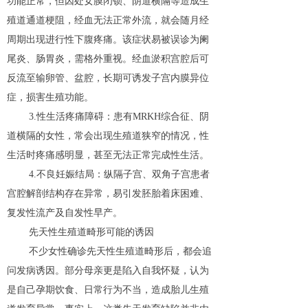
功能正常，但因处女膜闭锁、阴道横隔等造成生
殖道通道梗阻，经血无法正常外流，就会随月经
周期出现进行性下腹疼痛。该症状易被误诊为阑
尾炎、肠胃炎，需格外重视。经血淤积宫腔后可
反流至输卵管、盆腔，长期可诱发子宫内膜异位
症，损害生殖功能。
3.性生活疼痛障碍：患有MRKH综合征、阴
道横隔的女性，常会出现生殖道狭窄的情况，性
生活时疼痛感明显，甚至无法正常完成性生活。
4.不良妊娠结局：纵隔子宫、双角子宫患者
宫腔解剖结构存在异常，易引发胚胎着床困难、
复发性流产及自发性早产。
先天性生殖道畸形可能的诱因
不少女性确诊先天性生殖道畸形后，都会追
问发病诱因。部分母亲更是陷入自我怀疑，认为
是自己孕期饮食、日常行为不当，造成胎儿生殖