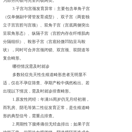
为部分闭锁与完全闭锁两类。
3.子宫与宫颈发育异常：主要包含单角子宫
（仅单侧副中肾管发育成型）、双子宫（两套独
立子宫宫腔与宫颈）、双角子宫（宫底两侧突出
呈双角形态）、纵隔子宫（宫腔内存在纤维肌肉
分隔组织）、鞍形子宫（宫底轻微凹陷呈马鞍
状），同时可合并宫颈闭锁、双宫颈、双阴道等
复合畸形。
哪些情况需及时就诊
多数轻症先天性生殖道畸形患者无明显不
适，仅在不孕症筛查、孕期产检中偶然检出。若
出现以下情况，需及时就诊排查畸形。
1.原发性闭经：年满16周岁仍无月经初潮，
而乳房、阴毛等第二性征发育正常，是生殖道畸
形的典型信号，需重点排查。
2.周期性下腹疼痛但无经血排出：如果子宫