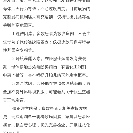
道发育异常。事实上，这类先天发育缺陷并非由
母体后天行为导致，不必过度自责。目前该病的
完整发病机制还未研究透彻，仅梳理出几类存在
关联的高危因素。
1.遗传因素。多数患者为散发病例，不会由
父母向子代传递缺陷基因；仅极少数病例与特异
性基因突变相关。
2.环境暴露因素。在胚胎生殖道发育关键
期，母体接触己烯雌酚类药物、有害化工制剂、
电离辐射等，会小幅提升胎儿畸形的发生概率。
3.复合诱因。若胚胎存在遗传易感倾向，再
叠加不良外界环境刺激，可能会共同干扰生殖器
官正常发育。
值得注意的是，多数患者无相关家族发病
史，无法追溯单一明确致病因素。家属及患者应
摒弃消极自责心理，优先完善检查、开展规范化