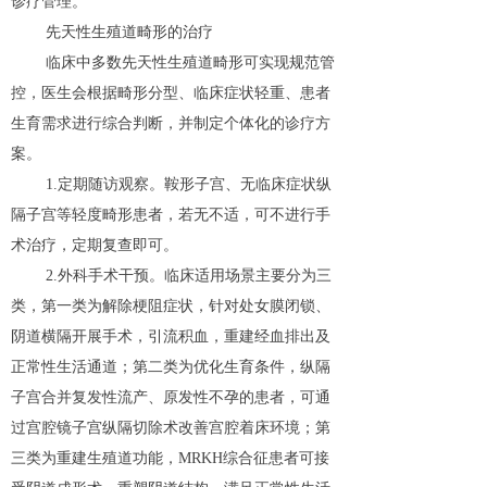
诊疗管理。
先天性生殖道畸形的治疗
临床中多数先天性生殖道畸形可实现规范管
控，医生会根据畸形分型、临床症状轻重、患者
生育需求进行综合判断，并制定个体化的诊疗方
案。
1.定期随访观察。鞍形子宫、无临床症状纵
隔子宫等轻度畸形患者，若无不适，可不进行手
术治疗，定期复查即可。
2.外科手术干预。临床适用场景主要分为三
类，第一类为解除梗阻症状，针对处女膜闭锁、
阴道横隔开展手术，引流积血，重建经血排出及
正常性生活通道；第二类为优化生育条件，纵隔
子宫合并复发性流产、原发性不孕的患者，可通
过宫腔镜子宫纵隔切除术改善宫腔着床环境；第
三类为重建生殖道功能，MRKH综合征患者可接