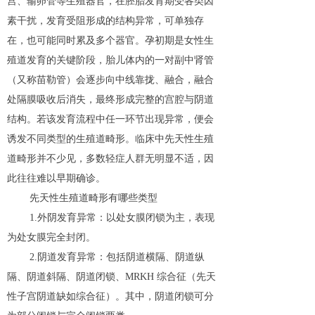
宫、输卵管等生殖器官，在胚胎发育期受各类因
素干扰，发育受阻形成的结构异常，可单独存
在，也可能同时累及多个器官。孕初期是女性生
殖道发育的关键阶段，胎儿体内的一对副中肾管
（又称苗勒管）会逐步向中线靠拢、融合，融合
处隔膜吸收后消失，最终形成完整的宫腔与阴道
结构。若该发育流程中任一环节出现异常，便会
诱发不同类型的生殖道畸形。临床中先天性生殖
道畸形并不少见，多数轻症人群无明显不适，因
此往往难以早期确诊。
先天性生殖道畸形有哪些类型
1.外阴发育异常：以处女膜闭锁为主，表现
为处女膜完全封闭。
2.阴道发育异常：包括阴道横隔、阴道纵
隔、阴道斜隔、阴道闭锁、MRKH 综合征（先天
性子宫阴道缺如综合征）。其中，阴道闭锁可分