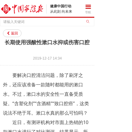
健康中国行动
끀
从此刻 向未来
导航
ꄙ
返回
낒
长期使用强酸性漱口水抑或伤害口腔
2019-12-17
14:34
要解决口腔清洁问题，除了刷牙之
外，还应该准备一款随时都能用的漱口
水。不过，漱口水的安全性一直备受质
疑。“含塑化剂”“含酒精”“致口腔癌”，这类
说法不绝于耳。漱口水真的那么可怕吗？
近日，有测评机构对市面上热销的10
款漱口水进行了对比测评，结果显示，所