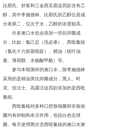
比那氏、舒客和三金西瓜霜这四款含有乙
醇，其中李施德林、比那氏的乙醇位居成
分表第二，仅次于水，乙醇的浓度较高。
许多漱口水也会添加一些抗抑菌成
分，比如：氯己定（洗必泰）、西吡氯铵
（氯化十六烷基吡啶）、精油（桉叶油
素、薄荷醇、水杨酸甲酯）等。
参与本期测评的漱口水，除李施德林
采用的是精油类抗抑菌成分，黑人、时
克、佳洁士、高露洁这四款添加的是西吡
氯铵。
西吡氯铵对多种口腔致病菌和非致病
菌均有抑制和杀灭作用，包括白色念球
菌。每天使用两次含西吡氯铵的漱口水漱