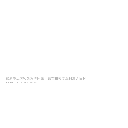
如遇作品内容版权等问题，请在相关文章刊发之日起
30日内与本单位联系。
健康中国行动
从此刻 向未来