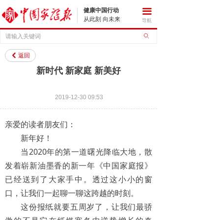
健康中国行动
끀
从此刻 向未来
导航
ꄙ
返回
낒
新时代 新家庭 新美好
2019-12-30
09:53
亲爱的读者朋友们：
新年好！
当2020年的第一道曙光降临大地，散
发着崭新油墨香的新一年《中国家庭报》
已经送到了大家手中。透过这小小的窗
口，让我们一起聊一聊这跨越的时刻。
这份报纸就要五周岁了，让我们最骄