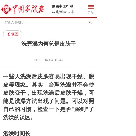
健康中国行动
끀
从此刻 向未来
导航
ꄙ
返回
낒
洗完澡为何总是皮肤干
2023-04-04
16:47
一些人洗澡后皮肤容易出现干燥、脱
皮等现象。其实，合理洗澡并不会使
皮肤变干，出现洗澡后皮肤干燥，可
能是洗澡方法出现了问题。可以对照
自己的习惯，检查一下是否“踩到”了
洗澡的误区。
泡澡时间长