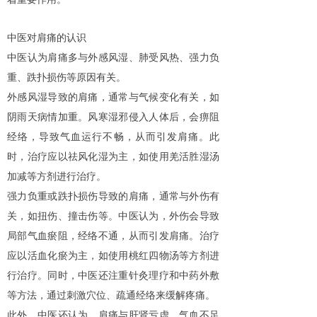
中医对肩痛的认识
中医认为肩痛多与外感风湿、肺受风热、强力负
重、跌扑损伤等原因有关。
外感风湿导致的肩痛，通常与气候变化有关，如
阴雨天病情加重。风寒湿邪侵入人体后，会痹阻
经络，导致气血运行不畅，从而引发肩痛。此
时，治疗应以祛风化湿为主，如使用羌活胜湿汤
加减等方剂进行治疗。
强力负重或跌扑损伤导致的肩痛，通常与外伤有
关，如扭伤、撞击伤等。中医认为，外伤会导致
局部气血瘀阻，经络不通，从而引发肩痛。治疗
应以活血化瘀为主，如使用桃红四物汤等方剂进
行治疗。同时，中医还注重针灸理疗和中药外敷
等方法，通过刺激穴位、疏通经络来缓解疼痛。
此外，中医还认为，肩痛与肝肾亏虚、气血不足