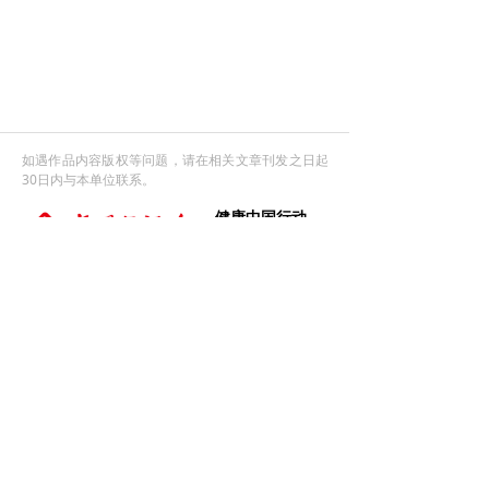
如遇作品内容版权等问题，请在相关文章刊发之日起
30日内与本单位联系。
健康中国行动
从此刻 向未来
官方微信
官方微博
微信视频号
友情链接