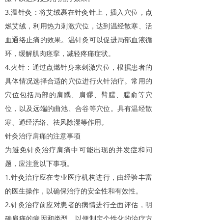
3.
温针灸：将艾绒裹在针灸针上，插入穴位，点
燃艾绒，利用热力刺激穴位，达到温经散寒、活
血通络止痛的效果。温针灸可以促进局部血液循
环，缓解肌肉痉挛，减轻疼痛症状。
4.
火针：通过点燃针身来刺激穴位，根据患者的
具体情况选择合适的穴位进行火针治疗。常用的
穴位包括局部的肩髃、肩髎、臂臑、臑俞等穴
位，以及远端的曲池、合谷等穴位。具有温经散
寒、通经活络、祛风除湿等作用。
针灸治疗肩痛的注意事项
为避免针灸治疗肩痛中可能出现的并发症和问
题，应注意以下事项。
1.
针灸治疗应在专业医疗机构进行，由经验丰富
的医生操作，以确保治疗的安全性和有效性。
2.
针灸治疗前应对患者的病情进行全面评估，明
确肩痛的病因和类型，以便制定个性化的治疗方