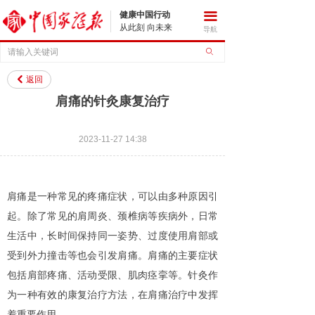
健康中国行动
끀
从此刻 向未来
导航
ꄙ
返回
낒
肩痛的针灸康复治疗
2023-11-27
14:38
肩痛是一种常见的疼痛症状，可以由多种原因引
起。除了常见的肩周炎、颈椎病等疾病外，日常
生活中，长时间保持同一姿势、过度使用肩部或
受到外力撞击等也会引发肩痛。肩痛的主要症状
包括肩部疼痛、活动受限、肌肉痉挛等。针灸作
为一种有效的康复治疗方法，在肩痛治疗中发挥
着重要作用。