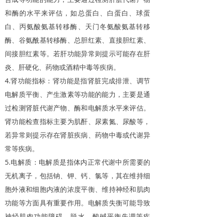
和酶的水平来评估，如总蛋白、白蛋白、球蛋
白、丙氨酸氨基转移酶、天门冬氨酸氨基转移
酶、谷氨酰基转移酶、总胆红素、直接胆红素、
间接胆红素等。若肝功能异常则提示可能存在肝
炎、肝硬化、药物或酒精中毒等疾病。
4.
肾功能指标：肾功能是指肾脏完成排泄、调节
电解质平衡、产生激素等功能的能力，主要是通
过检测肾脏代谢产物、酶和电解质水平来评估。
肾功能检查指标主要为肌酐、尿素氮、尿酸等，
若异常则提示存在肾脏疾病、药物中毒或代谢异
常等疾病。
5.
电解质：电解质是指体内正常代谢中所需要的
无机离子，包括钠、钾、钙、氯等，其在维持细
胞外液和细胞内液的浓度平衡、维持神经和肌肉
功能等方面具有重要作用。电解质失衡可能导致
神经肌肉功能障碍、脱水、酸碱平衡失调等疾