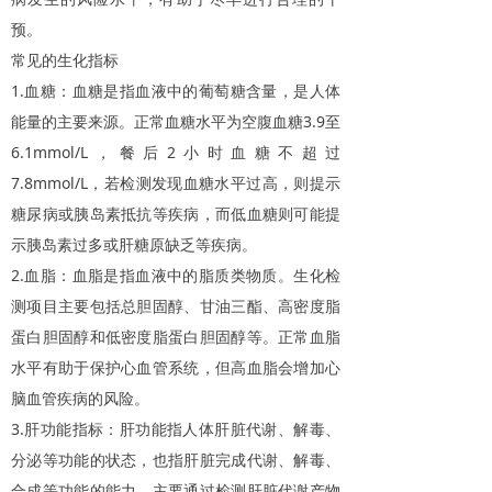
预。
常见的生化指标
1.
血糖：血糖是指血液中的葡萄糖含量，是人体
3.9
能量的主要来源。正常血糖水平为空腹血糖
至
6.1mmol/L
2
，餐后
小时血糖不超过
7.8mmol/L
，若检测发现血糖水平过高，则提示
糖尿病或胰岛素抵抗等疾病，而低血糖则可能提
示胰岛素过多或肝糖原缺乏等疾病。
2.
血脂：血脂是指血液中的脂质类物质。生化检
测项目主要包括总胆固醇、甘油三酯、高密度脂
蛋白胆固醇和低密度脂蛋白胆固醇等。正常血脂
水平有助于保护心血管系统，但高血脂会增加心
脑血管疾病的风险。
3.
肝功能指标：肝功能指人体肝脏代谢、解毒、
分泌等功能的状态，也指肝脏完成代谢、解毒、
合成等功能的能力，主要通过检测肝脏代谢产物