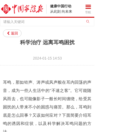
健康中国行动
끀
从此刻 向未来
导航
ꄙ
返回
낒
科学治疗 远离耳鸣困扰
2024-01-15
14:53
耳鸣，那如铃声、涛声或风声般在耳内回荡的声
音，成为一些人生活中的“不速之客”。它可能随
风而去，也可能像影子一般长时间缠绕，给受其
困扰的人带来不小的困惑与痛苦。那么，耳鸣到
底是怎么回事？又该如何应对？下面简要介绍耳
鸣的诱因和症状，以及科学解决耳鸣问题的方
法。