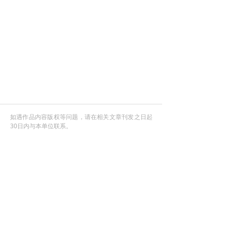
如遇作品内容版权等问题，请在相关文章刊发之日起
30日内与本单位联系。
健康中国行动
从此刻 向未来
官方微信
官方微博
微信视频号