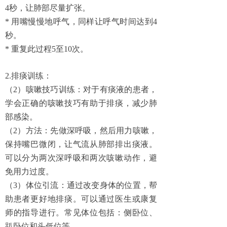
4秒，让肺部尽量扩张。
* 用嘴慢慢地呼气，同样让呼气时间达到4
秒。
* 重复此过程5至10次。
2.排痰训练：
（2）咳嗽技巧训练：对于有痰液的患者，
学会正确的咳嗽技巧有助于排痰，减少肺
部感染。
（2）方法：先做深呼吸，然后用力咳嗽，
保持嘴巴微闭，让气流从肺部排出痰液。
可以分为两次深呼吸和两次咳嗽动作，避
免用力过度。
（3）体位引流：通过改变身体的位置，帮
助患者更好地排痰。可以通过医生或康复
师的指导进行。常见体位包括：侧卧位、
趴卧位和头低位等。